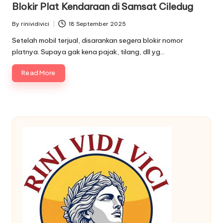
Blokir Plat Kendaraan di Samsat Ciledug
By
rinividivici
18 September 2025
Posted
by
Setelah mobil terjual, disarankan segera blokir nomor
platnya. Supaya gak kena pajak, tilang, dll yg…
Read More