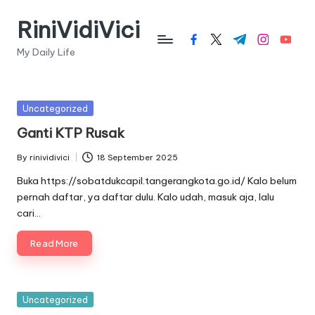
RiniVidiVici
Skip
facebook.com
twitter.com
t.me
instagram.c
youtub
to
My Daily Life
content
Posted
Uncategorized
in
Ganti KTP Rusak
By
rinividivici
18 September 2025
Posted
by
Buka https://sobatdukcapil.tangerangkota.go.id/ Kalo belum
pernah daftar, ya daftar dulu. Kalo udah, masuk aja, lalu
cari…
Read More
Posted
Uncategorized
in