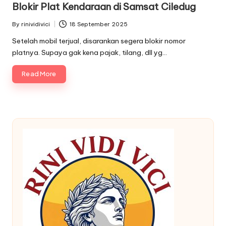
Blokir Plat Kendaraan di Samsat Ciledug
By
rinividivici
18 September 2025
Posted
by
Setelah mobil terjual, disarankan segera blokir nomor
platnya. Supaya gak kena pajak, tilang, dll yg…
Read More